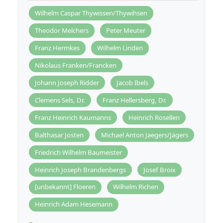
Wilhelm Caspar Thywissen/Thywihsen
Theodor Melchers
Peter Meuter
Franz Hermkes
Wilhelm Linden
Nikolaus Franken/Francken
Johann Joseph Ridder
Jacob Ibels
Clemens Sels, Dr.
Franz Hellersberg, Dr.
Franz Heinrich Kaumanns
Heinrich Rosellen
Balthasar Josten
Michael Anton Jaegers/Jägers
Friedrich Wilhelm Baumeister
Heinrich Joseph Brandenbergs
Josef Broix
[unbekannt] Floeren
Wilhelm Richen
Heinrich Adam Hesemann