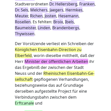
Stadtverordneten
Dr. Hellersberg
,
Franken
,
Dr. Sels
,
Melchers
,
Jaegers
,
Hermkes
,
Meuter
,
Richen
,
Josten
,
Hesemann
,
Rosellen
. Es fehlten:
Broix
,
Ibels
,
Baumeister
,
Linden
,
Brandenbergs
,
Thywissen
.
Der Vorsitzende verliest ein Schreiben der
Königlichen Eisenbahn-Direction zu
Elberfeld
, worin dieselbe mittheilt, daß der
Herr
Minister der öffentlichen Arbeiten
ihr
das Ergebniß der zwischen der Stadt
Neuss und der
Rheinischen Eisenbahn-Ge-
sellschaft
gepflogenen Verhandlungen,
beziehungsweise das auf Grundlage
derselben aufgestellte Project für eine
Verbindungsbahn zwischen dem
Erftcanale
und