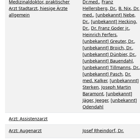
Medizinaldoktor, praktischer
Dr.med.
,
Franz
Arzt Stadtarzt, hiesige Ärzte
Hellersberg, Dr.
,
B. Nix, Dr.
allgemein
med.
,
[unbekannt] Nebe,
Dr.
,
[unbekannt] Hecking,
Dr.
,
Dr. Franz Goder jr.
,
Heinrich Ferfers
,
[unbekannt] Greuter, Dr.
,
[unbekannt] Broich, Dr.
,
[unbekannt] Dünbier, Dr.
,
[unbekannt] Bauendahl
,
[unbekannt] Tillmanns, Dr.
[unbekannt] Pasch
,
Dr.
med. Kalker
,
[unbekannnt]
Sterken
,
Joseph Martin
Baramont
,
[unbekannt]
Jäger, Jeeger
,
[unbekannt]
Odendahl
Arzt: Assistenzarzt
Arzt: Augenarzt
Josef Rheindorf, Dr.