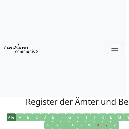
Register der Ämter und Be
Alle
A
B
C
D
E
F
G
H
I
J
K
L
M
R
S
T
U
V
W
X
Y
Z