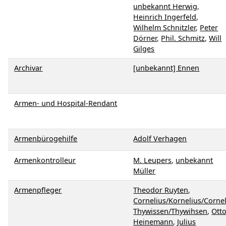
unbekannt Herwig
,
Heinrich Ingerfeld
,
Wilhelm Schnitzler
,
Peter
Dörner
,
Phil. Schmitz
,
Will
Gilges
Archivar
[unbekannt] Ennen
Armen- und Hospital-Rendant
Armenbürogehilfe
Adolf Verhagen
Armenkontrolleur
M. Leupers
,
unbekannt
Müller
Armenpfleger
Theodor Ruyten
,
Cornelius/Kornelius/Corne
Thywissen/Thywihsen
,
Ott
Heinemann
,
Julius