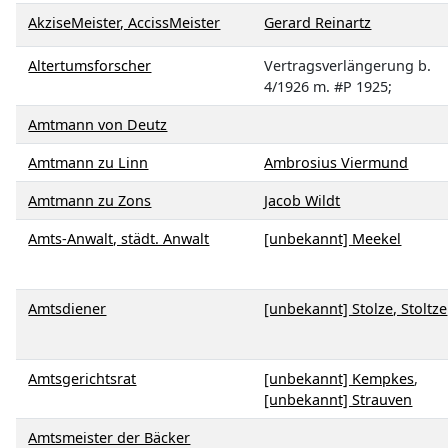
AkziseMeister, AccissMeister
Gerard Reinartz
Altertumsforscher
Vertragsverlängerung b.
4/1926 m. #P 1925;
Amtmann von Deutz
Amtmann zu Linn
Ambrosius Viermund
Amtmann zu Zons
Jacob Wildt
Amts-Anwalt, städt. Anwalt
[unbekannt] Meekel
Amtsdiener
[unbekannt] Stolze, Stoltze
Amtsgerichtsrat
[unbekannt] Kempkes
,
[unbekannt] Strauven
Amtsmeister der Bäcker