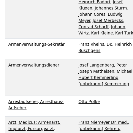
Heinrich Badort
,
Josef
Kluxen
,
Johannes Sturm
,
Johann Cores
,
Ludwig
Meyer
,
Josef Merbecks
,
Conrad Scharff
,
Johann
Wirtz
,
Karl Kleine
,
Karl Tur
Armenverwaltungs-Sekretär
Franz Rheins, Dr.
,
Heinrich
Büschgens
Armenverwaltungsdiener
Josef Langenberg
,
Peter
Joseph Matheisen
,
Michael
Hubert Kemmerling
,
[unbekannt] Kemmerling
Arrestaufseher, Arresthaus-
Otto Pölke
Aufseher
Arzt, Medicus: Armenarzt,
Franz Niemeyer Dr. med.
,
Impfarzt, Fürsorgearzt,
[unbekannt] Kehren,