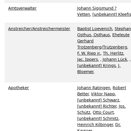
Amtsverwalter
Johann Sigismund ?
Vetten
,
[unbekannt] Kleefi
Anstreicher/Anstreichermeister
Baptist Loevenich
,
Stepha
Osthus, Osthaus
,
Eheleute
Gerhard
Trotzenberg/Trutzenberg
,
F. W. Riep jr.
,
Th. Herlitz
,
Jac. Ippers
, ,
Johann Lück
, ,
[unbekannt] Krings
,
J.
Bloemer
,
Apotheker
Johann Ratingen
,
Robert
Better
,
Viktor Napp
,
[unbekannt] Schwarz
,
[unbekannt] Richter
,
Jos.
Schütz
,
Otto Court
,
[unbekannt] Schmitz
,
Heinrich Kilbinger
,
Dr.
Kaysser