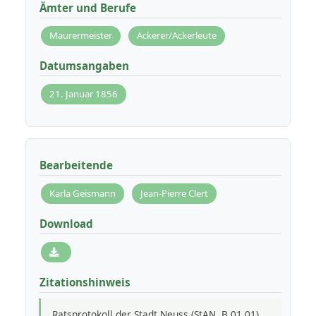
Ämter und Berufe
Maurermeister
Ackerer/Ackerleute
Datumsangaben
21. Januar 1856
Bearbeitende
Karla Geismann
Jean-Pierre Clert
Download
Zitationshinweis
Ratsprotokoll der Stadt Neuss (StAN, B.01.01),