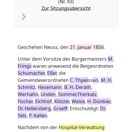
(Nr. 93)
Zur Sitzungsübersicht
Geschehen Neuss, den
21. Januar 1856
.
Unter dem Vorsitze des Bürgermeisters
M.
Frings
waren anwesend die Beigeordneten
Schumacher
,
Eßer
, die
Gemeindeverordneten
C. Thywi
ss
en
,
M. H.
Schmitz
,
Hesemann
,
B. H. Derath
,
Werhahn
,
Linden
,
Sommer,
Therkatz
,
Fischer
,
Eichhof
,
Klötzer
,
Weise
,
H. Dünbier
,
Dr. Hellersberg
,
Graeff
; Entschuldigt:
Dr.
Sels
,
P. Kallen
.
Nachdem von der
Hospital-Verwaltung