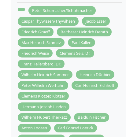
Peter Schumacher/Schuhmacher
Caspar Thywissen/Thywihsen
Jacob Esser
Friedrich Graeff
Balthasar Heinrich Derath
Max Heinrich Schmitz
Paul Kallen
Friedrich Weise
Clemens Sels, Dr.
Franz Hellersberg, Dr.
Wilhelm Heinrich Sommer
Heinrich Dünbier
Peter Wilhelm Werhahn
Carl Heinrich Eichhoff
Clemens Klotzer, Klötzer
Hermann Joseph Linden
Wilhelm Hubert Therkatz
Balduin Fischer
Anton Loosen
Carl Conrad Loerick