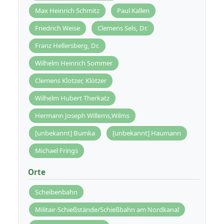
Max Heinrich Schmitz
Paul Kallen
Friedrich Weise
Clemens Sels, Dr.
Franz Hellersberg, Dr.
Wilhelm Heinrich Sommer
Clemens Klotzer, Klötzer
Wilhelm Hubert Therkatz
Hermann Joseph Willems,Wilms
[unbekannt] Bumka
[unbekannt] Haumann
Michael Frings
Orte
Scheibenbahn
Militair-Schießstände/Schießbahn am Nordkanal