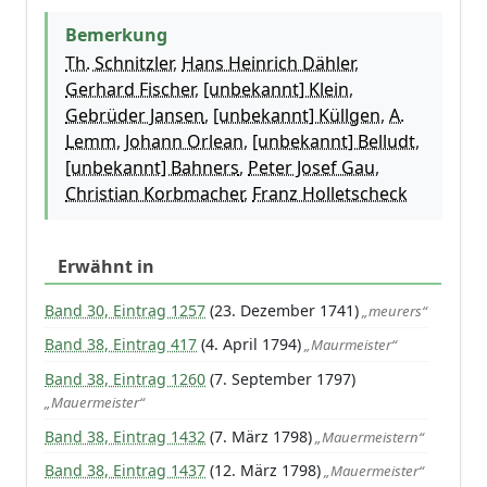
Bemerkung
Th. Schnitzler
,
Hans Heinrich Dähler
,
Gerhard Fischer
,
[unbekannt] Klein
,
Gebrüder Jansen
,
[unbekannt] Küllgen
,
A.
Lemm
,
Johann Orlean
,
[unbekannt] Belludt
,
[unbekannt] Bahners
,
Peter Josef Gau
,
Christian Korbmacher
,
Franz Holletscheck
Erwähnt in
Band 30, Eintrag 1257
(23. Dezember 1741)
„meurers“
Band 38, Eintrag 417
(4. April 1794)
„Maurmeister“
Band 38, Eintrag 1260
(7. September 1797)
„Mauermeister“
Band 38, Eintrag 1432
(7. März 1798)
„Mauermeistern“
Band 38, Eintrag 1437
(12. März 1798)
„Mauermeister“