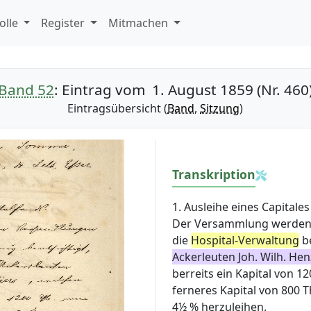
olle
Register
Mitmachen
Band 52
: Eintrag vom 1. August 1859 (Nr. 460
Eintragsübersicht (
Band
,
Sitzung
)
Transkription
1. Ausleihe
eines Capitales
Der Versammlung werden 
die
Hospital-Verwaltung
be
Ackerleuten Joh. Wilh. He
berreits ein Kapital von 1
ferneres Kapital von 800 T
4½ % herzuleihen.