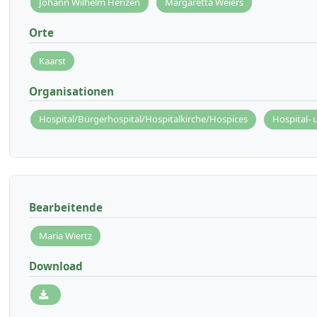
Johann Wilhelm Henzen
Margaretta Weiers
Orte
Kaarst
Organisationen
Hospital/Bürgerhospital/Hospitalkirche/Hospices
Hospital-
Bearbeitende
Maria Wiertz
Download