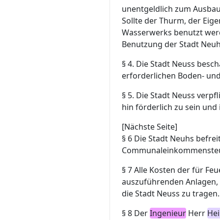
unentgeldlich zum Ausbau 
Sollte der Thurm, der Eig
Wasserwerks benutzt werd
Benutzung der Stadt Neuh
§ 4.
Die Stadt Neuss bescha
erforderlichen Boden- un
§ 5.
Die Stadt Neuss verpf
hin förderlich zu sein und
[Nächste Seite]
§
6
Die Stadt Neuhs befre
Communaleinkommensteu
§ 7
Alle Kosten der für Fe
auszuführenden Anlagen, 
die Stadt Neuss zu tragen.
§ 8
Der
Ingenieur
Herr
Hei