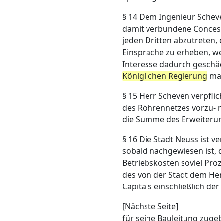
§ 14
Dem Ingenieur Scheve
damit verbundene Concess
jeden Dritten abzutreten,
Einsprache zu erheben, w
Interesse dadurch geschäd
Königlichen Regierung
maß
§ 15
Herr Scheven verpflic
des Röhrennetzes vorzu- n
die Summe des Erweiterun
§ 16
Die Stadt Neuss ist v
sobald nachgewiesen ist,
Betriebskosten soviel Pro
des von der Stadt dem He
Capitals einschließlich d
[Nächste Seite]
für seine Bauleitung zuge