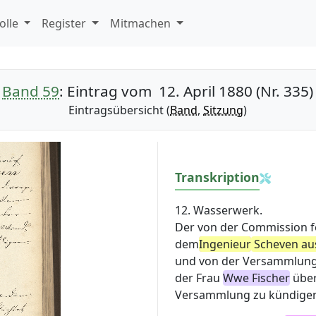
olle
Register
Mitmachen
Band 59
: Eintrag vom 12. April 1880 (Nr. 335)
Eintragsübersicht (
Band
,
Sitzung
)
Transkription
12. Wasserwerk.
Der von der Commission fe
dem
Ingenieur
Scheven au
und von der Versammlung i
der Frau
W
we
Fischer
über
Versammlung zu kündigen. 