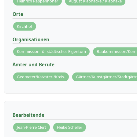
Heinrich Rappenhöner
August Klaphacke / Klaphake
Orte
Kirchhof
Organisationen
Kommission für städtisches Eigentum
Baukommission/Komm
Ämter und Berufe
Geometer/Kataster-/Kreis-
Gärtner/Kunstgärtner/Stadtgärtn
Bearbeitende
Jean-Pierre Clert
Heike Scheller