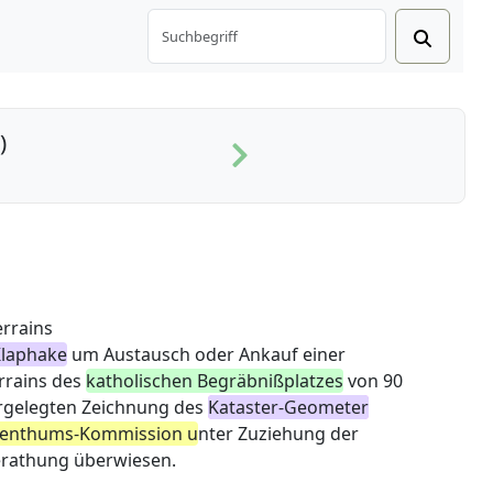
)
errains
laphake
um Austausch oder Ankauf einer
rrains des
katholischen Begräbnißplatzes
von 90
rgelegten Zeichnung des
Kataster-Geometer
genthums-Kommission u
nter Zuziehung der
rathung überwiesen.