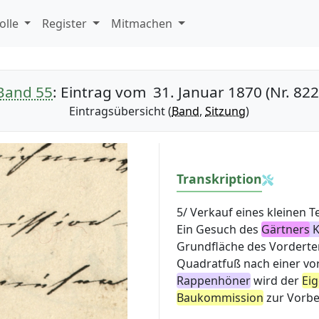
olle
Register
Mitmachen
Band 55
: Eintrag vom 31. Januar 1870 (Nr. 822
Eintragsübersicht (
Band
,
Sitzung
)
Transkription
5/ Verkauf eines kleinen T
Ein Gesuch des
Gärtners
K
Grundfläche des Vorderte
Quadratfuß nach einer vo
Rappenhöner
wird der
Ei
Baukommission
zur Vorbe