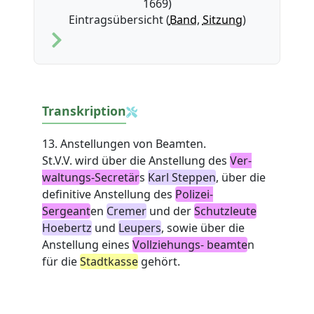
1669)
Eintragsübersicht (
Band
,
Sitzung
)
Transkription
13. Anstellungen von Beamten.
St.V.V. wird über die Anstellung des
Ver-
waltungs-Secretär
s
Karl Steppen
, über die
definitive Anstellung des
Polizei-
Sergeant
en
Cremer
und der
Schutzleute
Hoebertz
und
Leupers
, sowie über die
Anstellung eines
Vollziehungs- beamte
n
für die
Stadtkasse
gehört.