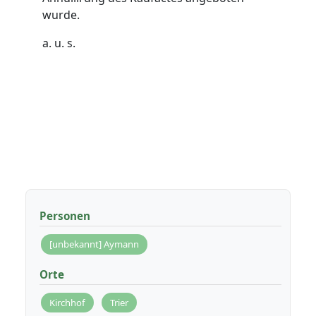
wurde.
a. u. s.
Personen
[unbekannt] Aymann
Orte
Kirchhof
Trier