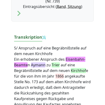
(Nr. 739)
Eintragsübersicht (
Band
,
Sitzung
)
Transkription
5/ Anspruch auf eine Begräbnißstelle auf
dem neuen Kirchhofe
Ein erhobener Anspruch des
Eisenbahn-
Beamte
n
Aymann
zu
Trier
auf eine
Begräbnißstelle auf dem neuen
Kirchhof
e
für die von ihm im Jahr
1866
angekaufte
Stelle No. 173 auf dem alten Kirchhofe wird
dadurch erledigt, daß dem Antragsteller
die Rückzahlung des gezahlten
Kaufpreises gegen Rückgabe und
Annullirung des Kaufactes angeboten