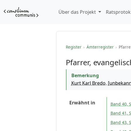
Über das Projekt
Ratsprotok
Register
›
Ämterregister
›
Pfarre
Pfarrer, evangelis
Bemerkung
Kurt Karl Bredo
,
[unbekann
Erwähnt in
Band 40, S
Band 41, S
Band 43, S