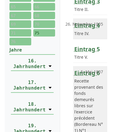
Eintrag 3
65
66
Titre II.
67
68
26. November 1805
Eintrag 4
69
70
Titre IV.
71
75
76
Eintrag 5
Jahre
Titre V.
16.
Jahrhundert
Eintrag 6
5. Mai 1807
Recette
17.
provenant des
Jahrhundert
fonds
demeurés
18.
libres sur
Jahrhundert
l'exercice
précédent
(Bordereau N°
19.
1) N°1
Jahrhundert