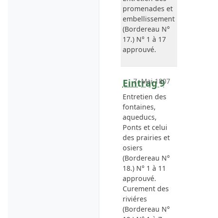
promenades et
embellissement
(Bordereau N°
17.) N° 1 à 17
approuvé.
Eintrag 9
7. Mai 1807
Entretien des
fontaines
,
aqueducs
,
Ponts
et celui
des
prairies
et
osiers
(Bordereau N°
18.) N° 1 à 11
approuvé.
Curement des
riviéres
(Bordereau N°