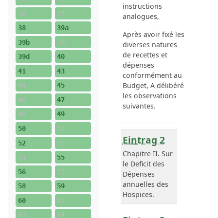
instructions
36
37
analogues,
38
39a
Après avoir fixé les
39b
39c
diverses natures
de recettes et
39d
40
dépenses
41
43
conformément au
Budget, A délibéré
44
45
les observations
46
47
suivantes.
48
49
50
51
Eintrag 2
52
53
Chapitre II. Sur
54
55
le Deficit des
56
57
Dépenses
annuelles des
58
59
Hospices
.
60
61
63
64