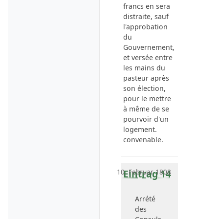
francs en sera
distraite, sauf
l'approbation
du
Gouvernement,
et versée entre
les mains du
pasteur
après
son élection,
pour le mettre
à même de se
pourvoir d'un
logement.
convenable.
10. Februar 1808
Eintrag 14
Arrété
des