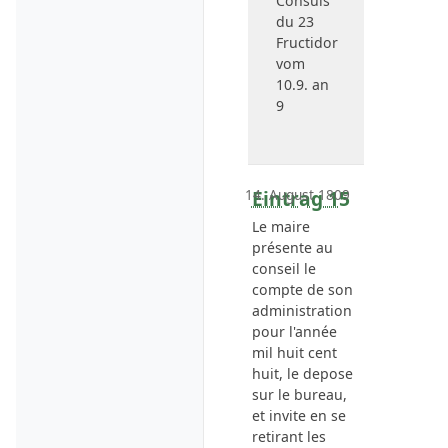
Consuls
du
23
Fructidor
vom
10.9. an
9
14. August 1809
Eintrag 15
Le maire
présente au
conseil le
compte de son
administration
pour l'année
mil huit cent
huit, le depose
sur le bureau,
et invite en se
retirant les