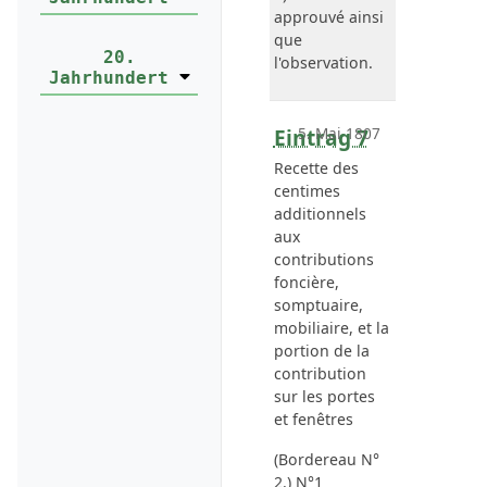
approuvé ainsi
que
20.
l'observation.
Jahrhundert
Eintrag 7
5. Mai 1807
Recette des
centimes
additionnels
aux
contributions
foncière,
somptuaire,
mobiliaire, et la
portion de la
contribution
sur les portes
et fenêtres
(Bordereau N°
2.) N°1