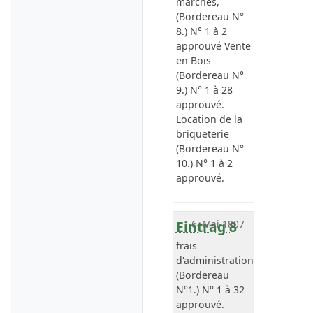
marchés,
(Bordereau N°
8.) N° 1 à 2
approuvé Vente
en Bois
(Bordereau N°
9.) N° 1 à 28
approuvé.
Location de la
briqueterie
(Bordereau N°
10.) N° 1 à 2
approuvé.
Eintrag 8
6. Mai 1807
frais
d'administration
(Bordereau
N°1.) N° 1 à 32
approuvé.