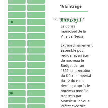
04
05
16 Einträge
06
07
08
09
12. September 1806
Eintrag 1
10
11
Le Conseil
12
13
municipal de la
Ville de Neuss,
14
15
16
17
Extraordinairement
assemblé pour
18
19
rédiger et arrêter
20
21
de nouveau le
22
23
Budget de l'an
1807, en exécution
24
25
du Décret impérial
26
27
du
12 du mois
dernier
, d'après le
28
29
nouveau modèle
30
31
transmis par
32
33
Monsieur le Sous-
Préfet
avec des
34
35