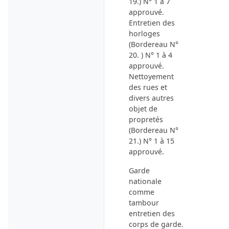
19.) N° 1 à 7
approuvé.
Entretien des
horloges
(Bordereau N°
20. ) N° 1 à 4
approuvé.
Nettoyement
des rues et
divers autres
objet de
propretés
(Bordereau N°
21.) N° 1 à 15
approuvé.
Garde
nationale
comme
tambour
entretien des
corps de garde
.