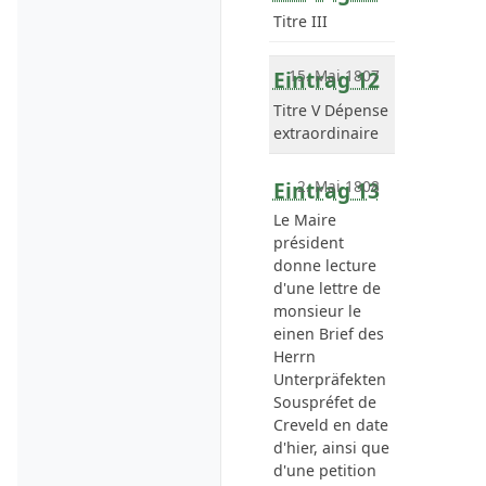
Titre III
Eintrag 12
15. Mai 1807
Titre V Dépense
extraordinaire
Eintrag 13
2. Mai 1808
Le Maire
président
donne lecture
d'une lettre de
monsieur le
einen Brief des
Herrn
Unterpräfekten
Souspréfet de
Creveld
en
date
d'hier
, ainsi que
d'une petition