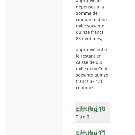
approuvé les
dépenses à la
Somme de
cinquante deux
mille soixante
quinze francs
83 Centimes,
approuvé enfin
le restant en
caisse de dix
mille deux Cent
soixante quinze
francs 37 1/4
centimes.
Eintrag 10
15. Mai 1807
Titre II
Eintrag 11
15. Mai 1807