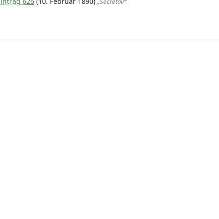
intrag 626
(10. Februar 1890)
„Secretair“