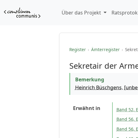
Über das Projekt
Ratsprotok
Register
›
Ämterregister
›
Sekret
Sekretair der Arm
Bemerkung
Heinrich Büschgens
,
[unbe
Erwähnt in
Band 52, E
Band 56, E
Band 56, E