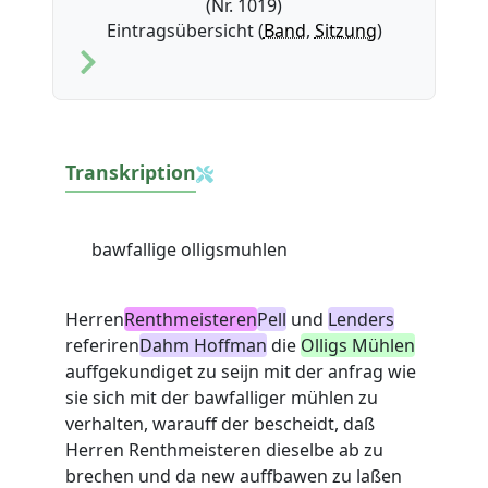
(Nr. 1019)
Eintragsübersicht (
Band
,
Sitzung
)
Transkription
bawfallige olligsmuhlen
Herren
Renthmeisteren
Pell
und
Lenders
referiren
Dahm Hoffman
die
Olligs Mühlen
auffgekundiget zu seijn mit der anfrag wie
sie sich mit der bawfalliger mühlen zu
verhalten, warauff der bescheidt, daß
Herren Renthmeisteren dieselbe ab
zu
brechen und da new auffbawen zu laßen