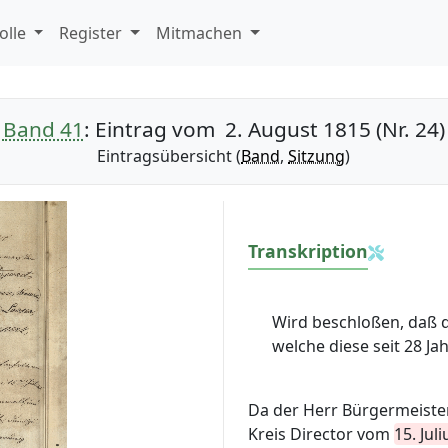
olle
Register
Mitmachen
Band 41
: Eintrag vom 2. August 1815 (Nr. 24)
Eintragsübersicht (
Band
,
Sitzung
)
Transkription
Wird beschloßen, daß 
welche diese seit 28 J
Da der Herr Bürgermeiste
Kreis Director vom
15. Juli