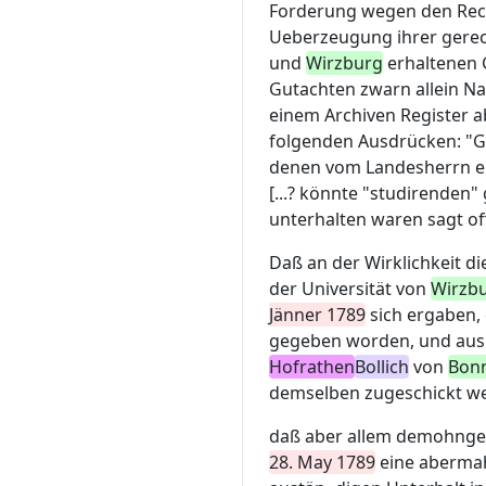
Forderung wegen den Rech
Ueberzeugung ihrer gerec
und
Wirzburg
erhaltenen 
Gutachten zwarn allein Na
einem Archiven Register 
folgenden Ausdrücken: "Gu
denen vom Landesherrn ei
[...? könnte "studirenden"
unterhalten waren sagt off
Daß an der Wirklichkeit di
der Universität von
Wirzb
Jänner 1789
sich ergaben, 
gegeben worden, und aus
Hofrathen
Bollich
von
Bon
demselben zugeschickt w
daß aber allem demohngea
28. May 1789
eine abermah