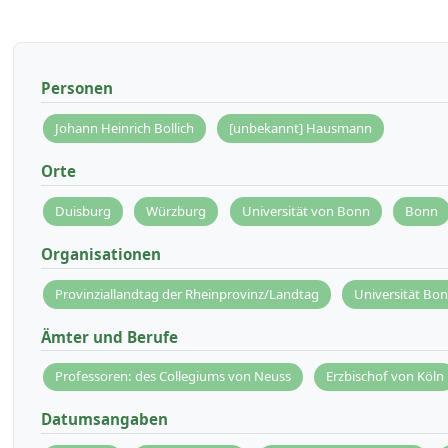
Personen
Johann Heinrich Bollich
[unbekannt] Hausmann
Orte
Duisburg
Würzburg
Universität von Bonn
Bonn
Organisationen
Provinziallandtag der Rheinprovinz/Landtag
Universität Bo
Ämter und Berufe
Professoren: des Collegiums von Neuss
Erzbischof von Köln
Datumsangaben