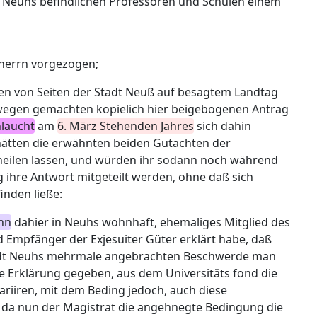
n Neuhs befindlichen Professoren und Schulen einem
herrn vorgezogen;
en von Seiten der Stadt Neuß auf besagtem Landtag
 wegen gemachten kopielich hier beigebogenen Antrag
hlaucht
am
6. März Stehenden Jahres
sich dahin
 hätten die erwähnten beiden Gutachten der
eilen lassen, und würden ihr sodann noch während
ihre Antwort mitgeteilt werden, ohne daß sich
inden ließe:
nn
dahier in Neuhs wohnhaft, ehemaliges Mitglied des
d Empfänger der Exjesuiter Güter erklärt habe, daß
tadt Neuhs mehrmale angebrachten Beschwerde man
ie Erklärung gegeben, aus dem Universitäts fond die
ariiren, mit dem Beding jedoch, auch diese
 da nun der Magistrat die angehnegte Bedingung die