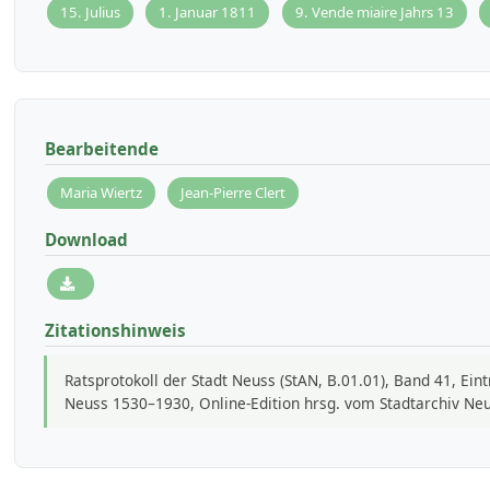
15. Julius
1. Januar 1811
9. Vende miaire Jahrs 13
Bearbeitende
Maria Wiertz
Jean-Pierre Clert
Download
Zitationshinweis
Ratsprotokoll der Stadt Neuss (StAN, B.01.01), Band 41, Ein
Neuss 1530–1930, Online-Edition hrsg. vom Stadtarchiv Ne