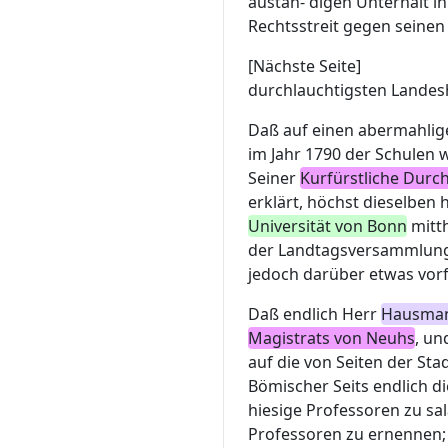
austän- digen Unterhalt i
Rechtsstreit gegen seinen
[Nächste Seite]
durchlauchtigsten Landes
Daß auf einen abermahlig
im Jahr 1790 der Schulen
Seiner
Kurfürstliche Durc
erklärt, höchst dieselben
Universität von Bonn
mitth
der Landtagsversammlung 
jedoch darüber etwas vorf
Daß endlich Herr
Hausma
Magistrats von Neuhs
, un
auf die von Seiten der S
Bömischer Seits endlich d
hiesige Professoren zu sal
Professoren zu ernennen;