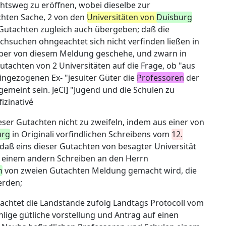
tsweg zu eröffnen, wobei dieselbe zur
hten Sache, 2 von den
Universitäten von
Duisburg
Gutachten zugleich auch übergeben; daß die
chsuchen ohngeachtet sich nicht verfinden ließen in
aber von diesem Meldung geschehe, und zwarn in
tachten von 2 Universitäten auf die Frage, ob "aus
ngezogenen Ex- "jesuiter Güter die
Professoren
der
 gemeint sein. JeCl] "Jugend und die Schulen zu
izinativé
eser Gutachten nicht zu zweifeln, indem aus einer von
urg
in Originali vorfindlichen Schreibens vom
12.
daß eins dieser Gutachten von besagter Universität
 einem andern Schreiben an den Herrn
n
von zweien Gutachten Meldung gemacht wird, die
erden;
chtet die Landstände zufolg Landtags Protocoll vom
lige gütliche vorstellung und Antrag auf einen