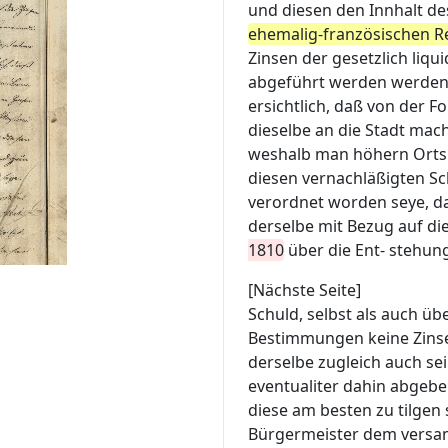
und diesen den Innhalt de
ehemalig-französischen R
Zinsen der gesetzlich liq
abgeführt werden werden s
ersichtlich, daß von der 
dieselbe an die Stadt mach
weshalb man höhern Orts 
diesen vernachläßigten Sc
verordnet worden seye, d
derselbe mit Bezug auf di
1810
über die Ent- stehun
[Nächste Seite]
Schuld, selbst als auch 
Bestimmungen keine Zins
derselbe zugleich auch s
eventualiter dahin abgebe
diese am besten zu tilge
Bürgermeister dem versam