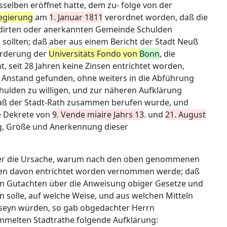
sselben eröffnet hatte, dem zu- folge von der
egierung
am
1. Januar 1811
verordnet worden, daß die
uidirten oder anerkannten Gemeinde Schulden
ollten; daß aber aus einem Bericht der Stadt Neuß
Forderung der
Universitäts Fondo von
Bonn
, die
t, seit 28 Jahren keine Zinsen entrichtet worden,
Anstand gefunden, ohne weiters in die Abführung
hulden zu willigen, und zur näheren Aufklärung
aß der Stadt-Rath zusammen berufen wurde, und
e Dekrete von
9. Vende miaire Jahrs 13
. und
21. August
g, Größe und Anerkennung dieser
über die Ursache, warum nach den oben genommenen
en davon entrichtet worden vernommen werde; daß
ein Gutachten über die Anweisung obiger Gesetze und
n solle, auf welche Weise, und aus welchen Mitteln
n seyn würden, so gab obgedachter Herrn
melten Stadtrathe folgende Aufklärung: