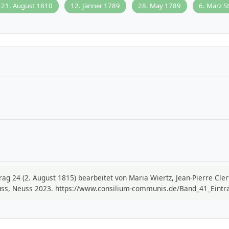
21. August 1810
12. Jänner 1789
28. May 1789
6. März St
trag 24 (2. August 1815) bearbeitet von Maria Wiertz, Jean-Pierre Cle
uss, Neuss 2023. https://www.consilium-communis.de/Band_41_Eintrag