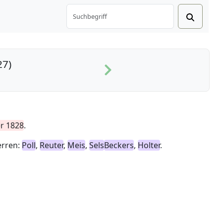
27)
r 1828
.
erren:
Poll
,
Reuter
,
Meis
,
Sels
Beckers
,
Holter
.