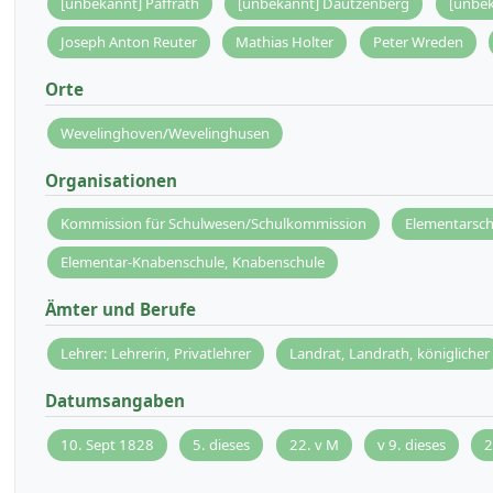
[unbekannt] Paffrath
[unbekannt] Dautzenberg
[unbek
Joseph Anton Reuter
Mathias Holter
Peter Wreden
Orte
Wevelinghoven/Wevelinghusen
Organisationen
Kommission für Schulwesen/Schulkommission
Elementarsc
Elementar-Knabenschule, Knabenschule
Ämter und Berufe
Lehrer: Lehrerin, Privatlehrer
Landrat, Landrath, königlicher
Datumsangaben
10. Sept 1828
5. dieses
22. v M
v 9. dieses
2