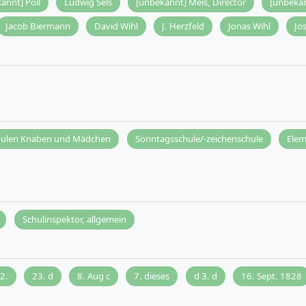
annt] Poll
Ludwig Sels
[unbekannt] Meis, Director
[unbekan
Jacob Biermann
David Wihl
J. Herzfeld
Jonas Wihl
Jo
hulen Knaben und Mädchen
Sonntagsschule/-zeichenschule
Elem
Schulinspektor, allgemein
2.
23. d
8. Aug c
7. dieses
d 3. d
16. Sept. 1828