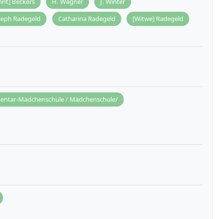
nt] Beckers
H. Wagner
J. Winter
seph Radegeld
Catharina Radegeld
[Witwe] Radegeld
entar-Mädchenschule / Mädchenschule/