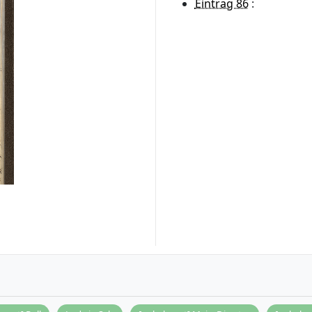
Eintrag 86
: