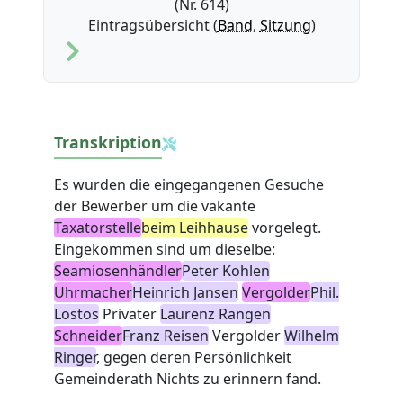
(Nr. 614)
Eintragsübersicht (
Band
,
Sitzung
)
Transkription
Es wurden die eingegangenen Gesuche
der Bewerber um die vakante
Taxatorstelle
beim Leihhause
vorgelegt.
Eingekommen sind um dieselbe:
Seamiosenhändler
Peter Kohlen
Uhrmacher
Heinrich Jansen
Vergolder
Phil.
Lostos
Privater
Laurenz Rangen
Schneider
Franz Reisen
Vergolder
Wilhelm
Ringer
, gegen deren Persönlichkeit
Gemeinderath Nichts zu erinnern fand.