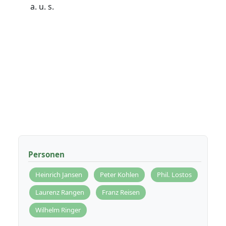
a. u. s.
Personen
Heinrich Jansen
Peter Kohlen
Phil. Lostos
Laurenz Rangen
Franz Reisen
Wilhelm Ringer