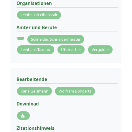
Organisationen
Leihhaus/Leihanstalt
Ämter und Berufe
Schneider, Schneidermeister
Leihhaus-Taxator
Uhrmacher
Vergolder
Bearbeitende
Karla Geismann
Wolfram Bongartz
Download
Zitationshinweis