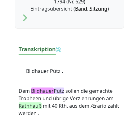
1794 (Nr. 629)
Eintragsübersicht (
Band
,
Sitzung
)
Transkription
Bildhauer Pütz .
Dem
Bildhauer
Pütz
sollen die gemachte
Tropheen und übrige Verziehrungen am
Rathhauß
mit 40 Rth. aus dem Ærario zahlt
werden .