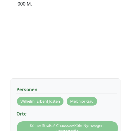
000 M.
Personen
Wilhelm [Erben] Josten
Melchior Gau
Orte
Kölner Straße/-Chaussee/Köln-Nymwegen-
Staatsstraße