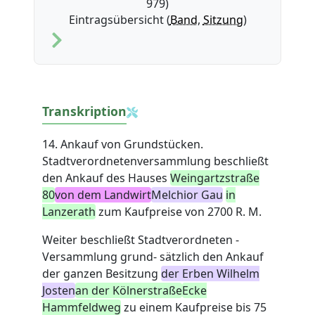
979)
Eintragsübersicht (
Band
,
Sitzung
)
Transkription
14. Ankauf von Grundstücken.
Stadtverordnetenversammlung beschließt
den Ankauf des Hauses
Weingartzstraße
80
von dem Landwirt
Melchior Gau
in
Lanzerath
zum Kaufpreise von 2700 R. M.
Weiter beschließt Stadtverordneten -
Versammlung grund- sätzlich den Ankauf
der ganzen Besitzung
der Erben Wilhelm
Josten
an der Kölnerstraße
Ecke
Hammfeldweg
zu einem Kaufpreise bis 75