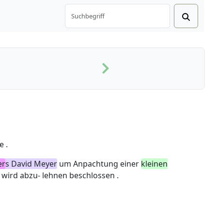
e .
er
s David Meyer
um Anpachtung einer
kleinen
wird abzu- lehnen beschlossen .