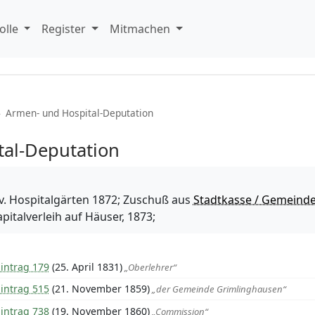
olle
Register
Mitmachen
›
Armen- und Hospital-Deputation
al-Deputation
 v. Hospitalgärten 1872; Zuschuß aus
Stadtkasse / Gemeind
apitalverleih auf Häuser, 1873;
intrag 179
(25. April 1831)
„Oberlehrer“
intrag 515
(21. November 1859)
„der Gemeinde Grimlinghausen“
intrag 738
(19. November 1860)
„Commission“