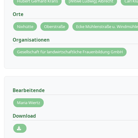
Hubert Gerhard Krans
[Witwe Ludwig] Albrecht
Carl K
Orte
Nixhütte
Oberstraße
Ecke Mühlenstraße u. Windmühl
Organisationen
Gesellschaft für landwirtschaftliche Frauenbildung GmbH
Bearbeitende
Maria Wiertz
Download