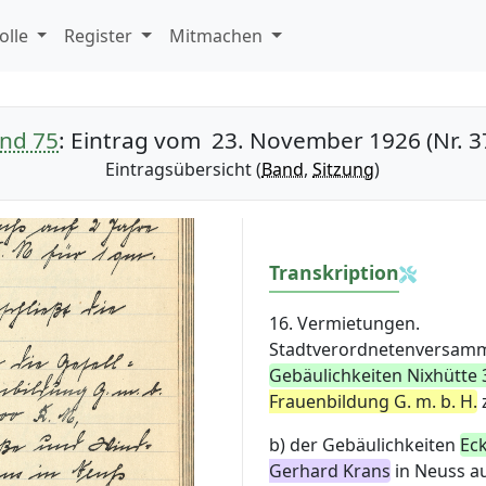
olle
Register
Mitmachen
nd 75
: Eintrag vom 23. November 1926 (Nr. 3
Eintragsübersicht (
Band
,
Sitzung
)
Transkription
16. Vermietungen.
Stadtverordnetenversamml
Gebäulichkeiten Nixhütte 
Frauenbildung G. m. b. H.
z
b) der Gebäulichkeiten
Ec
Gerhard Krans
in Neuss au