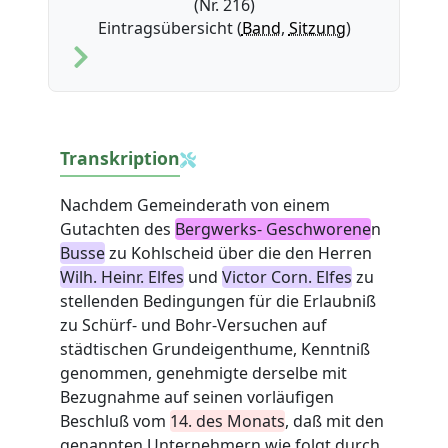
(Nr. 216)
Eintragsübersicht (
Band
,
Sitzung
)
Transkription
Nachdem Gemeinderath von einem
Gutachten des
Bergwerks- Geschworene
n
Busse
zu Kohlscheid über die den Herren
Wilh. Heinr. Elfes
und
Victor Corn. Elfes
zu
stellenden Bedingungen für die Erlaubniß
zu Schürf- und Bohr-Versuchen auf
städtischen Grundeigenthume, Kenntniß
genommen, genehmigte derselbe mit
Bezugnahme auf seinen vorläufigen
Beschluß vom
14. des Monats
, daß mit den
genannten Unternehmern wie folgt durch