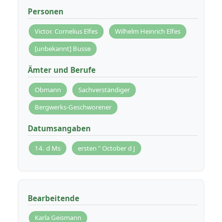
Personen
Victor. Cornelius Elfes
Wilhelm Heinrich Elfes
[unbekannt] Busse
Ämter und Berufe
Obmann
Sachverständiger
Bergwerks-Geschworener
Datumsangaben
14. d Ms
ersten " October d J
Bearbeitende
Karla Geismann