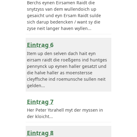
Berchs eynen Eirsamen Raidt die
snytzyss van dem wullendoich up
gesaicht und eyn Ersam Raidt sulde
sich darup bedencken / want sy die
zyse neit langer haven wyllen...
Eintrag 6
Item up den selven dach hait eyn
eirsam raidt die roeßgens ind huntges
pennynck up eynen haller gesatzt und
die halve haller as moenstersse
cleyffsche ind roemunsche sullen neit
gelden...
Eintrag 7
Her Peter Ysrahell myt der myssen in
der kloicht...
Eintrag 8