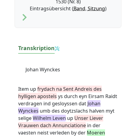
1530 (Nr. 8)
Eintragsübersicht (
Band
,
Sitzung
)
Transkription
Johan Wynckes
Item up
frydach na Sent Andreis des
hylligen apostels
ys durch eyn Eirsam Raidt
verdragen ind gesloyssen dat
Johan
Wynckes
umb des doytzslachs halven myt
selige
Wilhelm Leven
up
Unser Liever
Vrauwen dach Annunciatione
in der
vaesten neist verleden by der
Moeren