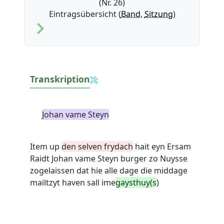
(Nr. 26)
Eintragsübersicht (
Band
,
Sitzung
)
Transkription
Johan vame Steyn
Item up
den selven frydach
hait eyn Ersam
Raidt Johan vame Steyn burger zo Nuysse
zogelaissen dat hie alle dage die middage
mailtzyt haven sall ime
gaysthuy(s
)