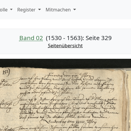
olle
Register
Mitmachen
Band 02
(1530 - 1563)
: Seite 329
Seitenübersicht