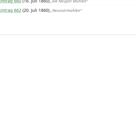
intrag 660
(16. Juli 1860)
„die Neußer Mühlen“
intrag 662
(20. Juli 1860)
„Neussermühlen“