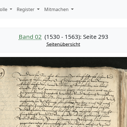
olle
Register
Mitmachen
Band 02
(1530 - 1563)
: Seite 293
Seitenübersicht