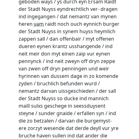
geboden ways / ys durch eyn Ersam Raidt
der Stadt Nuyss eyndrechtlich ver- dragen
ind ingegangen / dat nemantz van mynen
heren
vam
raidt noch ouch eynnich burger
der Stadt Nuyss in synem huyss heymlich
zappen sall / dan offenbair / myt offenen
dueren eynen krantz usshangende / ind
neit meir don myt einen zaip vur eynen
pennynck / ind neit zweyn off dryn zeppe
van zwen off dryn penningen und weir
hyrinnen van dussem dage in zo komende
zyden / bruchlich befunden wurd /
nemantz darvan uissgeschieden / der sall
der Stadt Nuyss so ducke ind mannich
maill sulxs geschege in seessduysent
steyne / sunder gnaide / erfallen syn / ind
die zo betzalen / darvan die burgemyst-
ere zorzyt wesende dat derde deyll vur yre
bruche haven sullen ind dat ander die